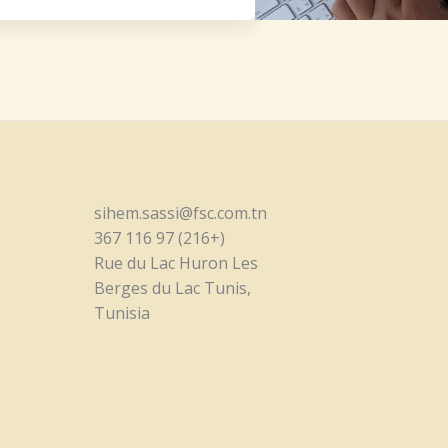
r
M
e
s
s
a
g
e
*
sihem.sassi@fsc.com.tn
(+216) 97 116 367
Rue du Lac Huron Les
Berges du Lac Tunis,
Tunisia